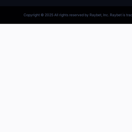
跳
至
内
容