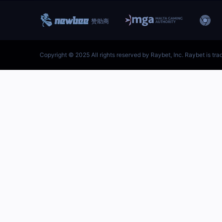
跳
至
内
容