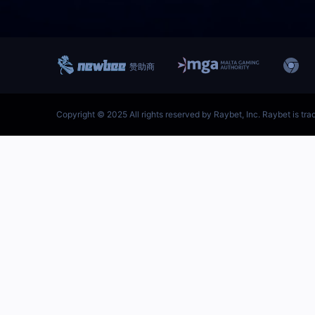
跳
至
内
容