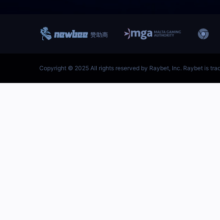
跳
至
内
容