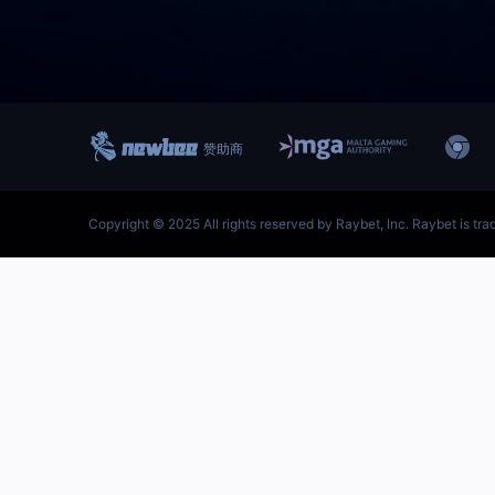
跳
至
内
容