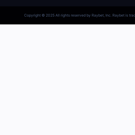
跳
至
内
容