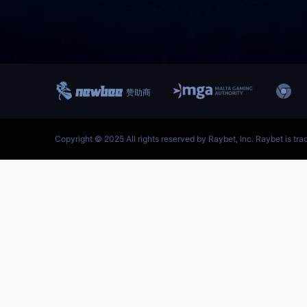
跳
至
内
容