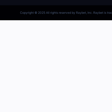
跳
至
内
容